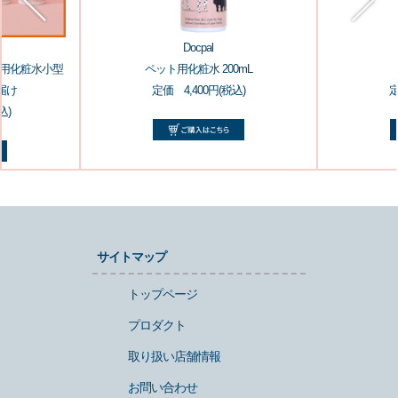
Docpal
ット用化粧水小型
ペット用化粧水 200mL
届け
定価 4,400円(税込)
定
込)
サイトマップ
トップページ
プロダクト
取り扱い店舗情報
お問い合わせ