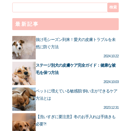
検
索:
最新記事
抜け毛シーズン到来！愛犬の皮膚トラブルを未
然に防ぐ方法
2024.10.22
ステージ別犬の皮膚ケア完全ガイド：健康な被
毛を保つ方法
2024.10.03
ペットに増えている敏感肌! 飼い主ができるケア
方法とは
2023.12.31
【洗いすぎに要注意】冬のお手入れは手抜きも
必要?!