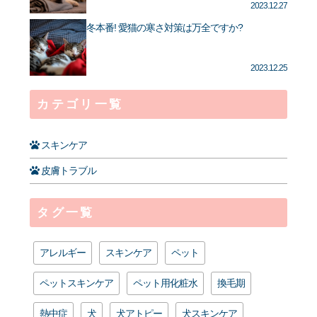
2023.12.27
冬本番! 愛猫の寒さ対策は万全ですか?
2023.12.25
カテゴリ一覧
スキンケア
皮膚トラブル
タグ一覧
アレルギー
スキンケア
ペット
ペットスキンケア
ペット用化粧水
換毛期
熱中症
犬
犬アトピー
犬スキンケア